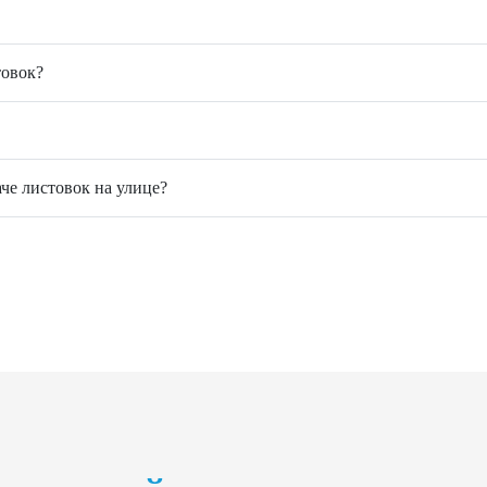
товок?
аче листовок на улице?